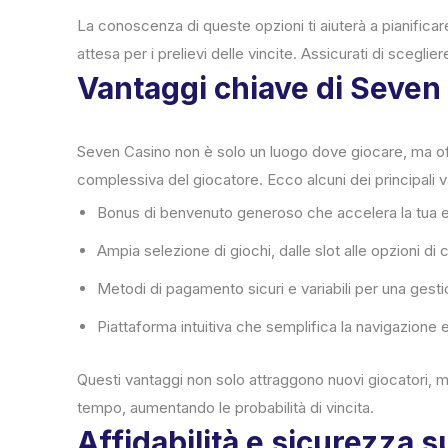
La conoscenza di queste opzioni ti aiuterà a pianifica
attesa per i prelievi delle vincite. Assicurati di scegli
Vantaggi chiave di Seven
Seven Casino non è solo un luogo dove giocare, ma of
complessiva del giocatore. Ecco alcuni dei principali 
Bonus di benvenuto generoso che accelera la tua e
Ampia selezione di giochi, dalle slot alle opzioni di 
Metodi di pagamento sicuri e variabili per una gesti
Piattaforma intuitiva che semplifica la navigazione e
Questi vantaggi non solo attraggono nuovi giocatori, ma 
tempo, aumentando le probabilità di vincita.
Affidabilità e sicurezza 