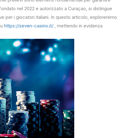
ondato nel 2022 e autorizzato a Curaçao, si distingue
 per i giocatori italiani. In questo articolo, esploreremo
su
https://seven-casino.it/
, mettendo in evidenza