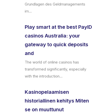
Grundlagen des Geldmanagements
im...
Play smart at the best PayID
casinos Australia: your
gateway to quick deposits
and
The world of online casinos has
transformed significantly, especially
with the introduction...
Kasinopelaamisen
historiallinen kehitys Miten
se on muuttunut