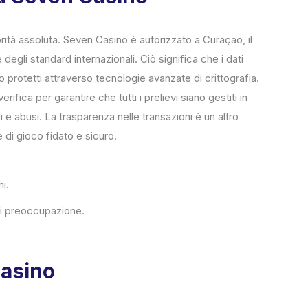
iorità assoluta. Seven Casino è autorizzato a Curaçao, il
degli standard internazionali. Ciò significa che i dati
o protetti attraverso tecnologie avanzate di crittografia.
ifica per garantire che tutti i prelievi siano gestiti in
i e abusi. La trasparenza nelle transazioni è un altro
 di gioco fidato e sicuro.
i.
asi preoccupazione.
Casino