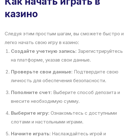
Как начать играть в
казино
Следуя этим простым шагам, вы сможете быстро и
легко начать свою игру в казино:
Создайте учетную запись:
Зарегистрируйтесь
на платформе, указав свои данные.
Проверьте свои данные:
Подтвердите свою
личность для обеспечения безопасности.
Пополните счет:
Выберите способ депозита и
внесите необходимую сумму.
Выберите игру:
Ознакомьтесь с доступными
слотами и настольными играми.
Начните играть:
Наслаждайтесь игрой и