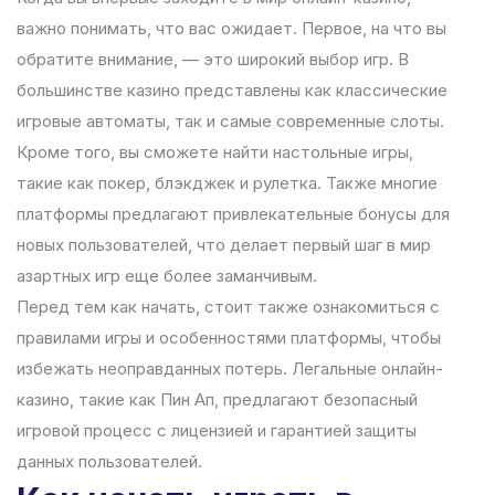
важно понимать, что вас ожидает. Первое, на что вы
обратите внимание, — это широкий выбор игр. В
большинстве казино представлены как классические
игровые автоматы, так и самые современные слоты.
Кроме того, вы сможете найти настольные игры,
такие как покер, блэкджек и рулетка. Также многие
платформы предлагают привлекательные бонусы для
новых пользователей, что делает первый шаг в мир
азартных игр еще более заманчивым.
Перед тем как начать, стоит также ознакомиться с
правилами игры и особенностями платформы, чтобы
избежать неоправданных потерь. Легальные онлайн-
казино, такие как Пин Ап, предлагают безопасный
игровой процесс с лицензией и гарантией защиты
данных пользователей.