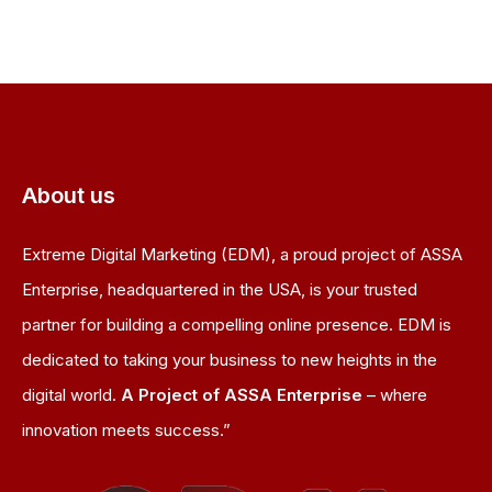
About us
Extreme Digital Marketing (EDM), a proud project of ASSA
Enterprise, headquartered in the USA, is your trusted
partner for building a compelling online presence. EDM is
dedicated to taking your business to new heights in the
digital world.
A Project of ASSA Enterprise
– where
innovation meets success.”