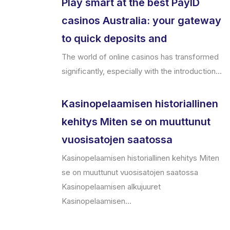
Play smart at the best PayID
casinos Australia: your gateway
to quick deposits and
The world of online casinos has transformed
significantly, especially with the introduction...
Kasinopelaamisen historiallinen
kehitys Miten se on muuttunut
vuosisatojen saatossa
Kasinopelaamisen historiallinen kehitys Miten
se on muuttunut vuosisatojen saatossa
Kasinopelaamisen alkujuuret
Kasinopelaamisen...