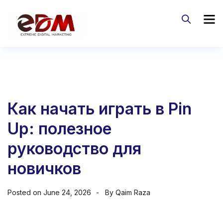
Как начать играть в Pin
Up: полезное
руководство для
новичков
Posted on
June 24, 2026
By
Qaim Raza